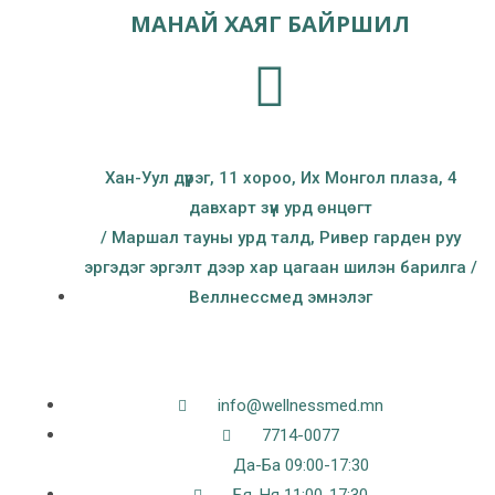
МАНАЙ ХАЯГ БАЙРШИЛ
Хан-Уул дүүрэг, 11 хороо, Их Монгол плаза, 4
давхарт зүүн урд өнцөгт
/ Маршал тауны урд талд, Ривер гарден руу
эргэдэг эргэлт дээр хар цагаан шилэн барилга /
Веллнессмед эмнэлэг
info@wellnessmed.mn
7714-0077
Да-Ба 09:00-17:30