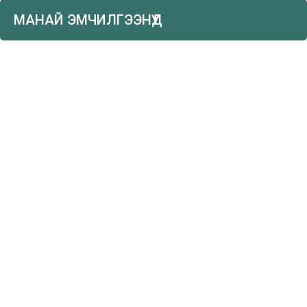
МАНАЙ ЭМЧИЛГЭЭНҮҮД
Дэлгэрэнгүй...
Button
Button