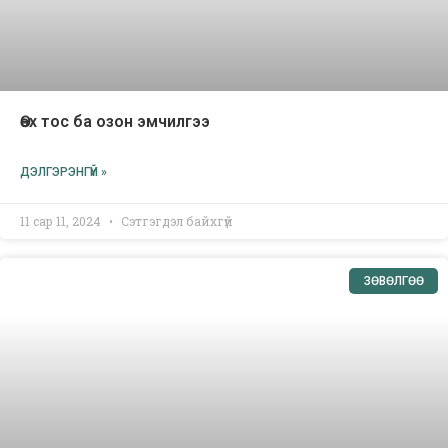
Өөх тос ба озон эмчилгээ
ДЭЛГЭРЭНГҮЙ »
11 сар 11, 2024
Сэтгэгдэл байхгүй
ЗӨВӨЛГӨӨ