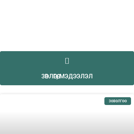
ЗӨВЛӨГӨӨ, МЭДЭЭЛЭЛ
ЗӨВӨЛГӨӨ