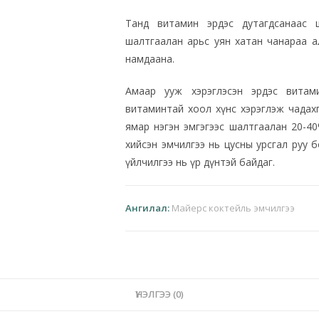
Танд витамин эрдэс дутагдсанаас 
шалтгаалан арьс уян хатан чанараа ал
намдаана.
Амаар ууж хэрэглэсэн эрдэс витам
витаминтай хоол хүнс хэрэглэж чадах
ямар нэгэн эмгэгээс шалтгаалан 20-40
хийсэн эмчилгээ нь цусны урсгал руу 
үйлчилгээ нь үр дүнтэй байдаг.
Ангилал:
Майерс коктейль эмчилгээ
ҮНЭЛГЭЭ (0)