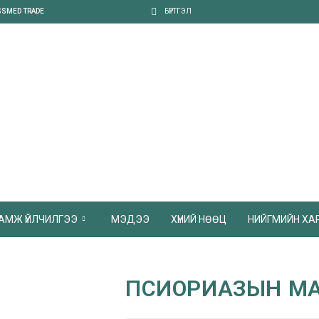
SSMED TRADE
БҮРТГЭЛ
АМЖ ҮЙЛЧИЛГЭЭ
МЭДЭЭ
ХҮНИЙ НӨӨЦ
НИЙГМИЙН ХА
ПСИОРИАЗЫН МА