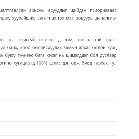
шалтгаалсан арьсны асуудлыг шийдэн псиориазаас
дах, хуурайших, загатнах гэх мэт зовуурь шаналгааг
ин нь зохисгүй хоолны дэглэм, хангалттай эрдэс
гүй байх, хоол боловсруулах замын архаг болон хурц
% буюу түүнээс бага хэсэг нь шимэгддэг бол дуслаар
богино хугацаанд 100% шимэгдэн орж биед тархах тул