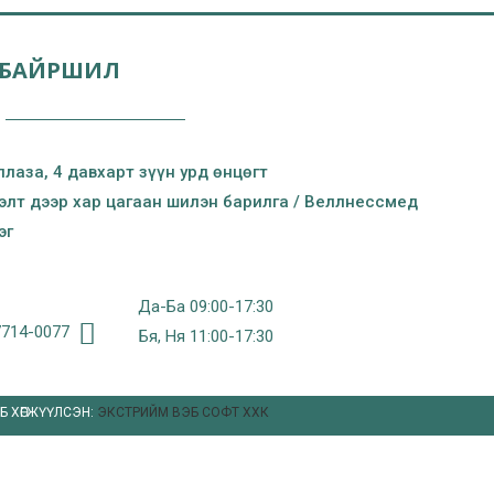
 БАЙРШИЛ
плаза, 4 давхарт зүүн урд өнцөгт
гэлт дээр хар цагаан шилэн барилга / Веллнессмед
эг
Да-Ба 09:00-17:30
7714-0077
Бя, Ня 11:00-17:30
Б ХӨГЖҮҮЛСЭН:
ЭКСТРИЙМ ВЭБ СОФТ ХХК