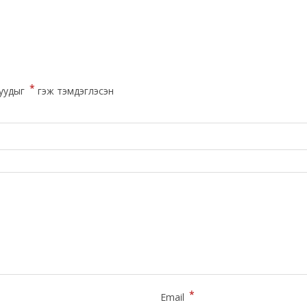
*
уудыг
гэж тэмдэглэсэн
*
Email