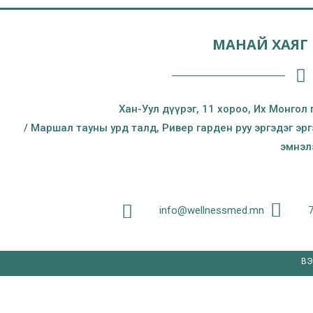
МАНАЙ ХАЯГ
Хан-Уул дүүрэг, 11 хороо, Их Монгол 
/ Маршал тауны урд талд, Ривер гарден руу эргэдэг эр
эмнэл
info@wellnessmed.mn
ВЭ