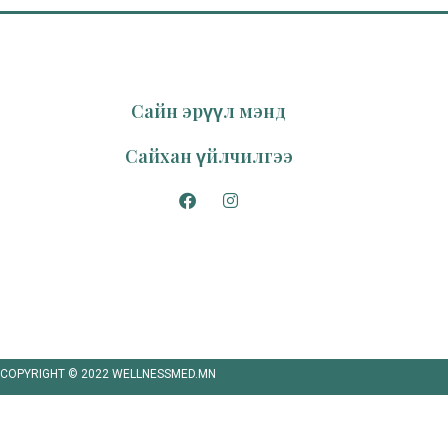
Сайн эрүүл мэнд
Сайхан үйлчилгээ
COPYRIGHT © 2022 WELLNESSMED.MN