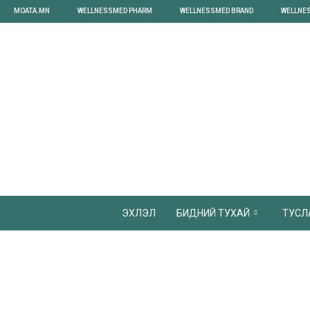
MOATA.MN
WELLNESSMED PHARM
WELLNESSMED BRAND
WELLNE
ЭХЛЭЛ
БИДНИЙ ТУХАЙ
ТУСЛ